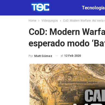
Tecnología
Home
Videojuegos
CoD: Modern Warfare: Así sería 
CoD: Modern Warfar
esperado modo ‘Bat
el
12 Feb 2020
Por
Matt Gómez