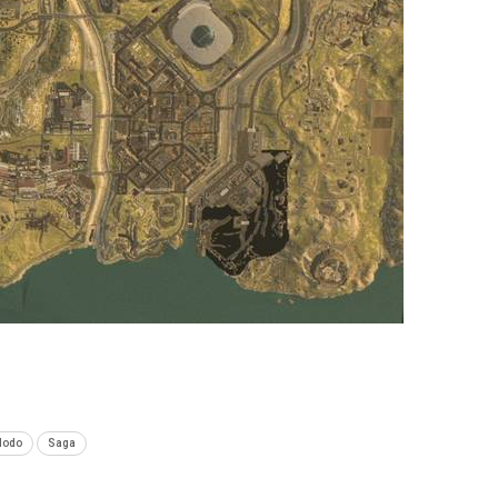
odo
Saga