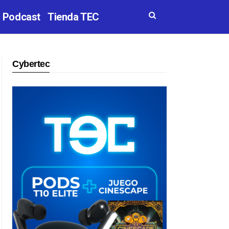
Podcast
Tienda TEC
Cybertec