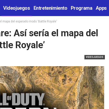
Videojuegos
Entretenimiento
Programa
Apps
el mapa del esperado modo ‘Battle Royale’
e: Así sería el mapa del
tle Royale’
VIDEOJUEGOS