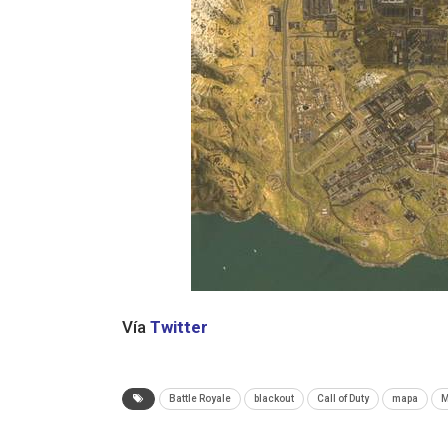
Vía
Twitter
Battle Royale
blackout
Call of Duty
mapa
M