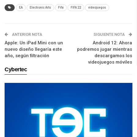
EA
Electronic Arts
Fifa
FIFA 22
videojuegos
ANTERIOR NOTA
SIGUIENTE NOTA
Apple: Un iPad Mini con un
Android 12: Ahora
nuevo diseño llegaría este
podremos jugar mientras
año, según filtración
descargamos los
videojuegos móviles
Cybertec