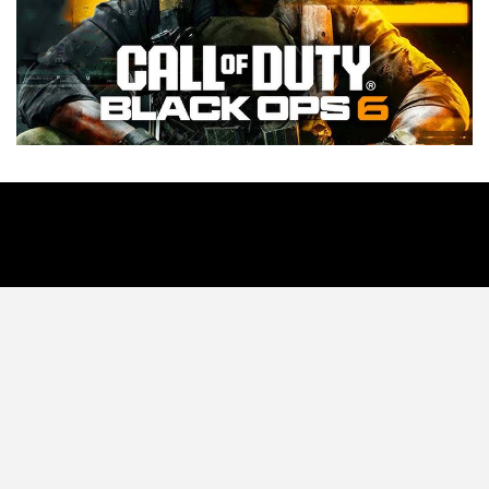
Tecnología
Videojuegos
Entretenimiento
Programa
Apps
Podcast
Tienda TEC