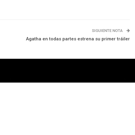
SIGUIENTE NOTA
Agatha en todas partes estrena su primer tráiler
rograma
Apps
Podcast
Tienda TEC
© Copyright © 2021