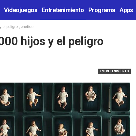
Videojuegos
Entretenimiento
Programa
Apps
y el peligro genético
00 hijos y el peligro
ENTRETENIMIENTO