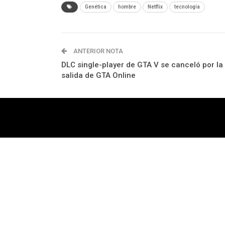
Genética
hombre
Netflix
tecnología
ANTERIOR NOTA
DLC single-player de GTA V se canceló por la
salida de GTA Online
Tecnología
Videojuegos
Entretenimiento
P
© 2026 - TEC. All Rights Reserved.